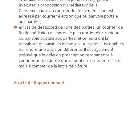
exécuter la proposition du Médiateur de la
Consommation. Un courrier de fin de médiation est
adressé par courrier électronique ou par voie postale
aux parties ;
en cas de désaccord de l’une des parties, un courrier de
fin de médiation est adressé par courrier électronique
ou par voie postale aux parties, et celles-ci ont la
possibilité de saisir les instances judiciaires susceptibles
de rendre une décision différente. Il est également
précisé que le délai de prescription recommence à
courir pour une durée qui ne peut être inférieure à six
mois à compter de la lettre de clôture.
Article 6 – Rapport annuel
Chaque année, le Médiateur présente et publie un rapport
écrit de ses activités. Ce rapport est transmis au Président
de la Commission d’évaluation et de contrôle de la
médiation de la consommation, au Président du Comité
Consultatif du Secteur Financier et aux organisations de
consommateurs signataires.
Ce rapport est mis à la disposition du public sur son site
internet, ou sur demande, sur support durable.